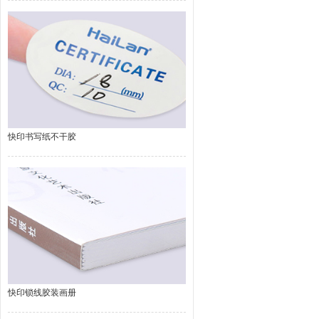
快印书写纸不干胶
快印锁线胶装画册