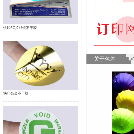
快印5C拉丝银不干胶
关于色差
快印亮金不干胶