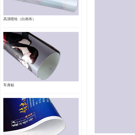
高清喷绘（白画布）
车身贴