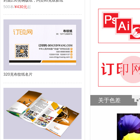
封面250克铜版纸，内页80克双胶纸
500本/
¥430元
起
320克布纹纸名片
关于色差