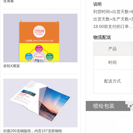
亚展板
说明
到货时间=出货天数+
出货天数=生产天数
18:00前支付的订
物流配送
产品
时间
齿轮X展架
配送方式
喷绘包装
封面200克铜版纸，内页157克双铜纸