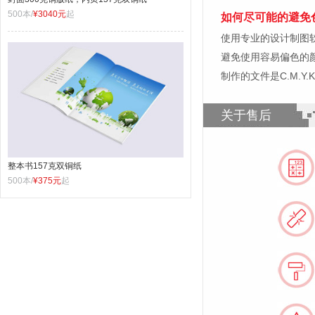
500本/
¥3040元
起
如何尽可能的避免
使用专业的设计制图软件，比如
避免使用容易偏色的
制作的文件是C.M.Y
关于售后
整本书157克双铜纸
500本/
¥375元
起