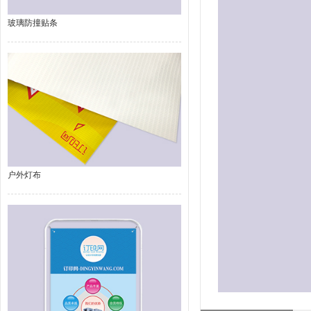
玻璃防撞贴条
户外灯布