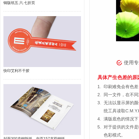
铜版纸五.六.七折页
使用专
快印艾利不干胶
具体产生色差的原
1.
印刷难免会有色差，
2.
同一文件，在不同
3.
无法以显示屏的颜
统工具读取C.M.
4.
满版底色的情况下
5.
对于提供的文件是
色彩模式。
封面300克铜版纸，内页157克双铜纸