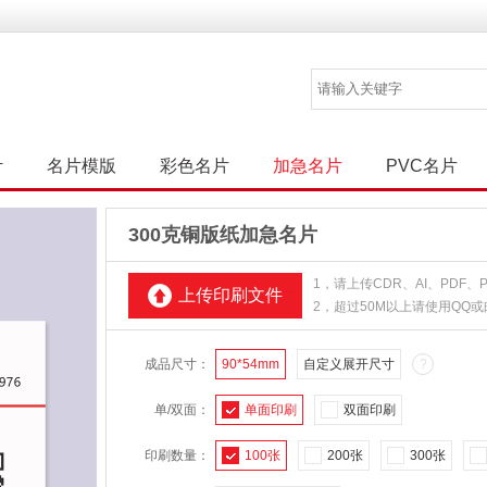
计
名片模版
彩色名片
加急名片
PVC名片
300克铜版纸加急名片
1，请上传CDR、AI、PDF
上传印刷文件
2，超过50M以上请使用QQ
成品尺寸：
90*54mm
自定义展开尺寸
?
单/双面：
单面印刷
双面印刷
印刷数量：
100张
200张
300张