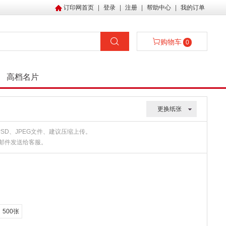
订印网首页
|
登录
|
注册
|
帮助中心
|
我的订单
购物车
0
高档名片
更换纸张
、PSD、JPEG文件、建议压缩上传。
或邮件发送给客服。
500张