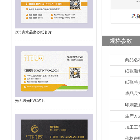
285克水晶磨砂纸名片
规格参数
商品名
纸张颜
纸张特
成品尺
光面珠光PVC名片
印刷数
生产方
加工工
价格说