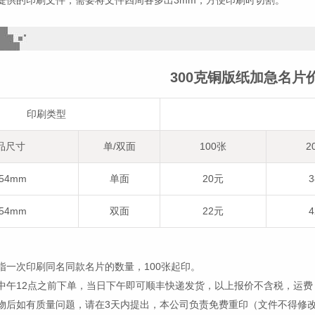
提供的印刷文件，需要将文件四周各多出3mm，方便印刷时切割。
300克铜版纸加急名片
印刷类型
品尺寸
单/双面
100张
2
*54mm
单面
20元
*54mm
双面
22元
指一次印刷同名同款名片的数量，100张起印。
中午12点之前下单，当日下午即可顺丰快递发货，以上报价不含税，运费
物后如有质量问题，请在3天内提出，本公司负责免费重印（文件不得修