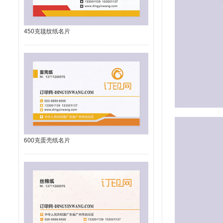
450克毯纹纸名片
600克蛋壳纸名片