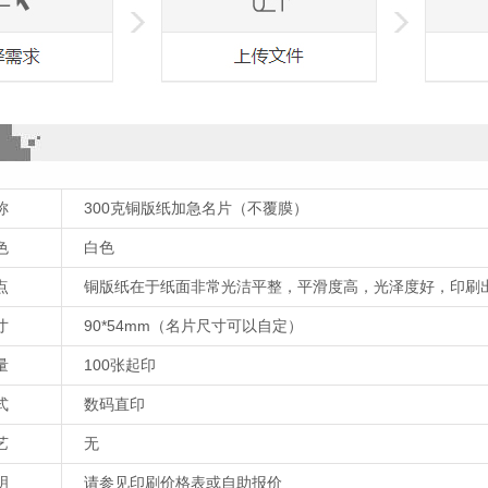
称
300克铜版纸加急名片（不覆膜）
色
白色
点
铜版纸在于纸面非常光洁平整，平滑度高，光泽度好，印刷出
寸
90*54mm（名片尺寸可以自定）
量
100张起印
式
数码直印
艺
无
明
请参见印刷价格表或自助报价