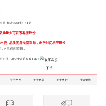
费
8
元
预计运输时长：
1
天
采购量大可联系客服议价
日
出货
品质问题免费重印，出货时间相应延长
货，次日或隔日到达。
可自助下单或者联系客服下单：
关于文件
关于色差
关于售后
优势保障