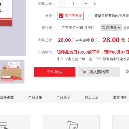
印刷人数：
-
+
人
发票：
不用开发票
开增值税普通电子发票
广东省 广州市 荔湾区
配送至：
运
28.00
20.00
8
元
印刷总价：
元+快递费
元
=
该印品当日18:00前下单，预计
08月07
出货时间：
中午12点之前下单，当日下午即可顺丰快递发
立即购买
加入购物车
您
规格参数
产品价格
产品展示
加工工艺
出货时间