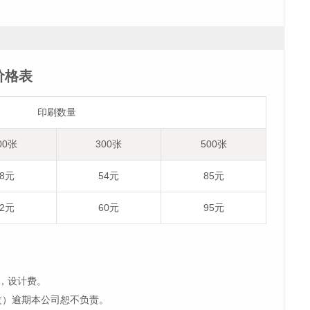
价格表
印刷数量
00张
300张
500张
38元
54元
85元
42元
60元
95元
，设计费。
改）逾期本公司恕不负责。