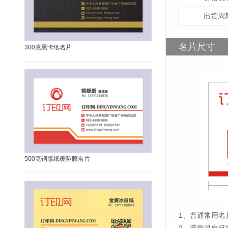
出货周
名片尺寸
300克黑卡纸名片
500克铜版纸覆哑膜名片
1
、
普通常用名片