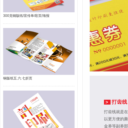
300克铜版纸/宣传单/彩页/海报
铜版纸五.六.七折页
打齿线
>
打齿线就是在
以更方便的撕
金券等副券部