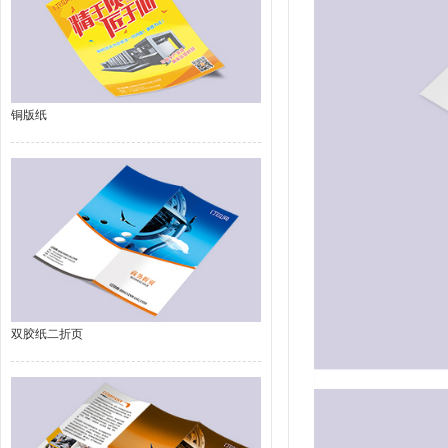
铜版纸
双胶纸二折页