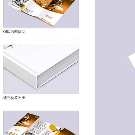
铜版纸四折页
硬壳精装画册