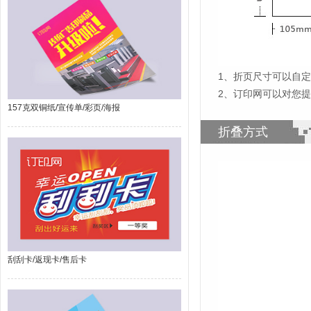
1
、
折页尺寸可以自定
2、订印网可以对您
157克双铜纸/宣传单/彩页/海报
折叠方式
刮刮卡/返现卡/售后卡