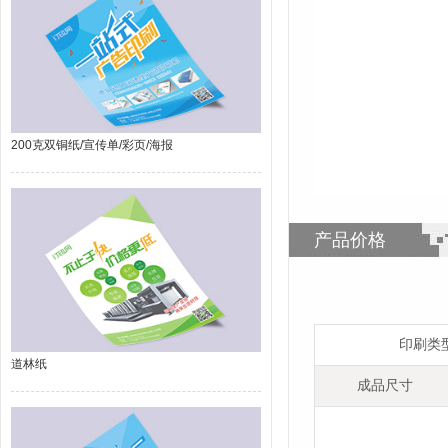
200克双铜纸/宣传单/彩页/海报
产品价格
印刷类
道林纸
成品尺寸