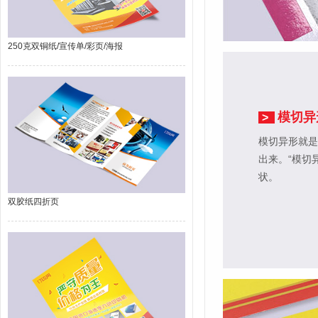
250克双铜纸/宣传单/彩页/海报
模切异
>
模切异形就是
出来。“模切
状。
双胶纸四折页