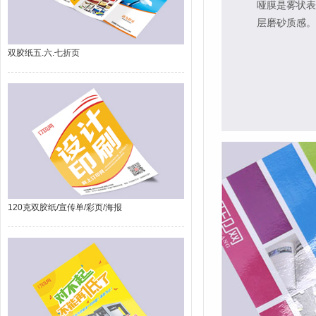
哑膜是雾状表
层磨砂质感。
双胶纸五.六.七折页
120克双胶纸/宣传单/彩页/海报