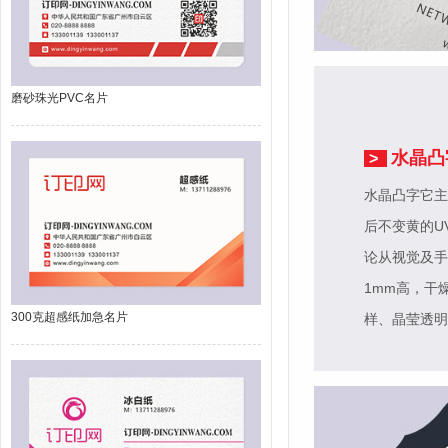
磨砂珠光PVC名片
水晶凸
>
水晶凸字它主
后不变黄的U
论从视觉及手
1mm高，干
300克超感纸加急名片
样、晶莹透明