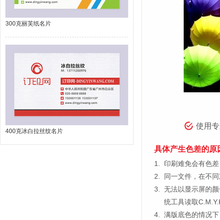
300克丽芙纸名片
使用专
400克冰白拉丝纹名片
具体产生色差的原
1.
印刷难免会有色差，
2.
同一文件，在不同
3.
无法以显示屏的颜
统工具读取C.M.
4.
满版底色的情况下