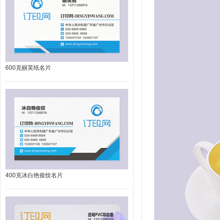
600克丽芙纸名片
400克冰白艳俊纹名片