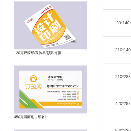
90*14
210*14
120克双胶纸/宣传单/彩页/海报
210*28
420*28
450克滑面刚古纸名片
570*42