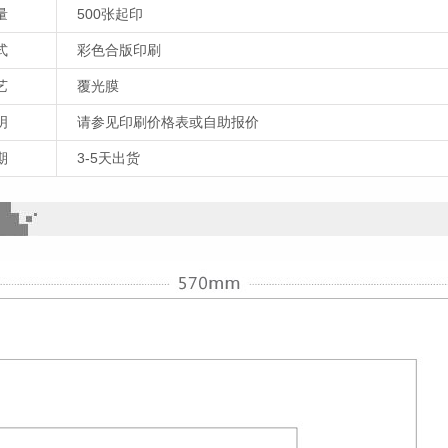
量
500张起印
式
彩色合版印刷
艺
覆光膜
明
请参见印刷价格表或自助报价
期
3-5天出货