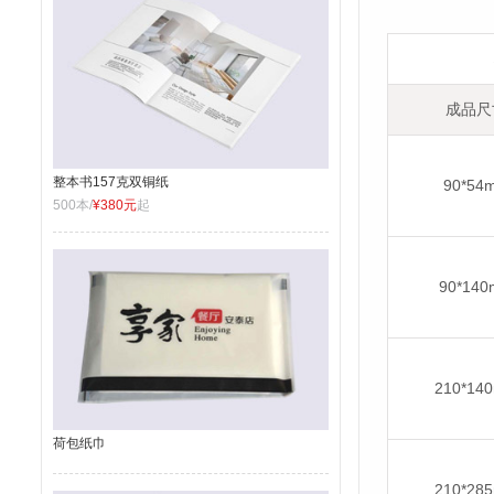
成品尺
整本书157克双铜纸
90*54
500本/
¥380元
起
90*14
210*14
荷包纸巾
210*28