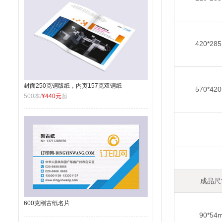
420*28
封面250克铜版纸，内页157克双铜纸
570*42
500本/
¥440元
起
成品尺
600克刚古纸名片
90*54