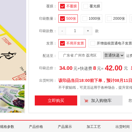
覆膜：
不覆膜
覆光膜
印刷数量：
500张
1000张
2000张
印刷款数：
-
+
款
发票：
不用开发票
开增值税普通电子发票
广东省 广州市 荔湾区
配送至：
运
42.00
34.00
8
元
印刷总价：
元+快递费
元
=
该印品当日18:00前下单，预计
08月11
出货时间：
不干胶贴纸，可灵活运用于各种场合，提升宣传
立即购买
加入购物车
您
规格参数
产品价格
产品展示
加工工艺
出货时间