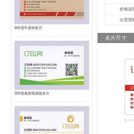
价格说
出货周
600克牛皮纸名片
名片尺寸
300克条纹纸加急名片