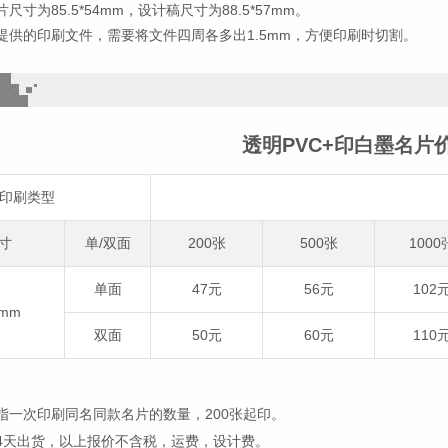
尺寸为85.5*54mm，设计稿尺寸为88.5*57mm。
提供的印刷文件，需要将文件四周各多出1.5mm，方便印刷时切割。
透明PVC+印白墨名片
印刷类型
寸
单/双面
200张
500张
1000
单面
47元
56元
102
4mm
双面
50元
60元
110
指一次印刷同名同款名片的数量，200张起印。
4天出货，以上报价不含税，运费，设计费。