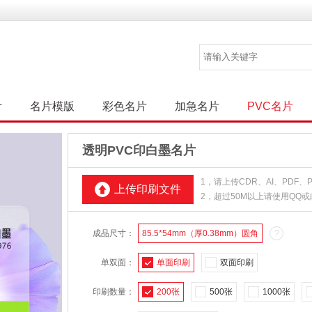
计
名片模版
彩色名片
加急名片
PVC名片
透明PVC印白墨名片
1，请上传CDR、AI、PDF
上传印刷文件
2，超过50M以上请使用QQ
成品尺寸：
85.5*54mm（厚0.38mm）圆角
?
单双面：
单面印刷
双面印刷
印刷数量：
200张
500张
1000张