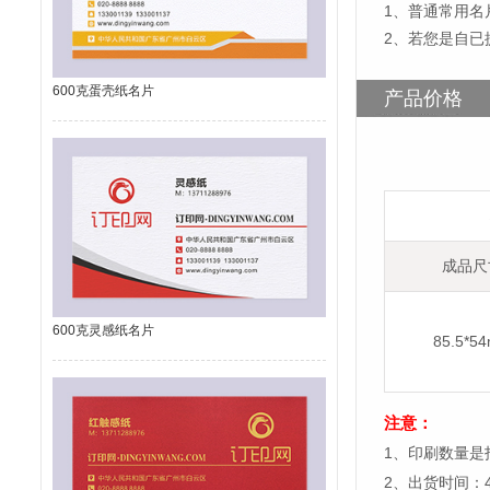
1
、
普通常用名片
2、若您是自已
600克蛋壳纸名片
产品价格
成品尺
600克灵感纸名片
85.5*5
注意：
1、印刷数量是
2、出货时间：