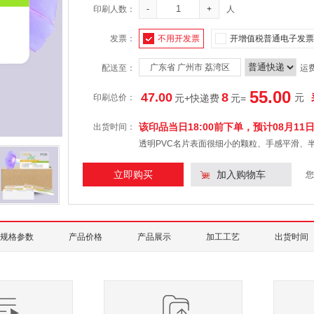
印刷人数：
-
+
人
发票：
不用开发票
开增值税普通电子发票
广东省 广州市 荔湾区
配送至：
运
55.00
47.00
8
元
印刷总价：
元+快递费
元
=
该印品当日18:00前下单，预计
08月11
出货时间：
透明PVC名片表面很细小的颗粒、手感平滑、
立即购买
加入购物车
您
规格参数
产品价格
产品展示
加工工艺
出货时间