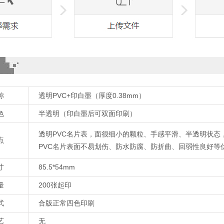
称
透明PVC+印白墨（厚度0.38mm）
色
半透明（印白墨后可双面印刷）
透明PVC名片表，面很细小的颗粒、手感平滑、半透明状态
点
PVC名片表面不易划伤、防水防腐、防折曲、回弱性良好等
寸
85.5*54mm
量
200张起印
式
合版正常四色印刷
艺
无