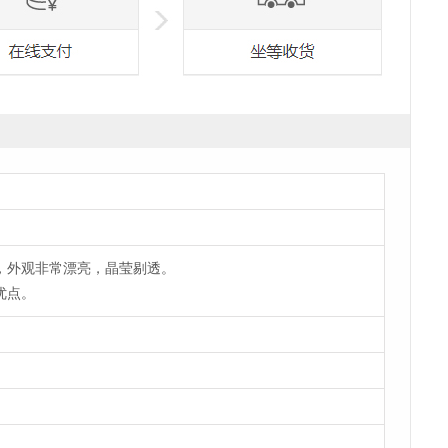
，外观非常漂亮，晶莹剔透。
优点。