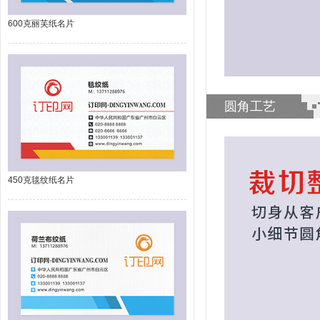
600克丽芙纸名片
圆角工艺
450克毯纹纸名片