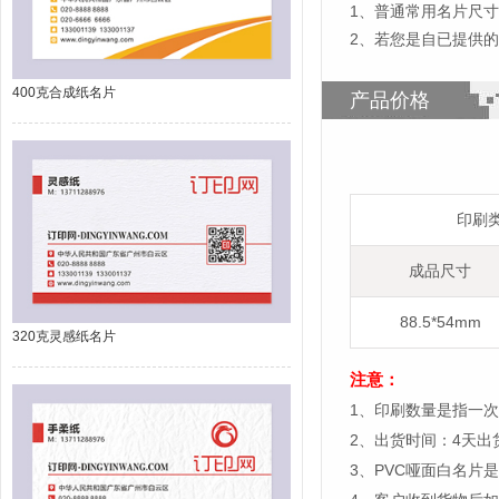
1
、
普通常用名片尺寸为8
2、若您是自已提供的
400克合成纸名片
产品价格
印刷
成品尺寸
88.5*54mm
320克灵感纸名片
注意：
1、印刷数量是指一次
2、出货时间：4天
3、PVC哑面白名