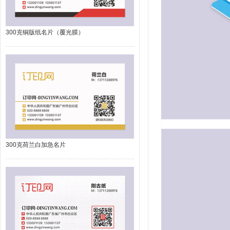
300克铜版纸名片（覆光膜）
300克荷兰白加急名片