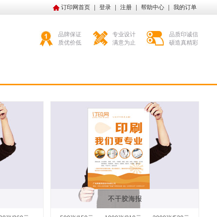
订印网首页
|
登录
|
注册
|
帮助中心
|
我的订单
品牌保证
专业设计
品质印诚信
质优价低
满意为止
硕造真精彩
不干胶海报