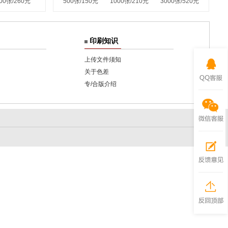
00张/260元
500张/150元
1000张/210元
3000张/520元
印刷知识
上传文件须知
关于色差
专/合版介绍