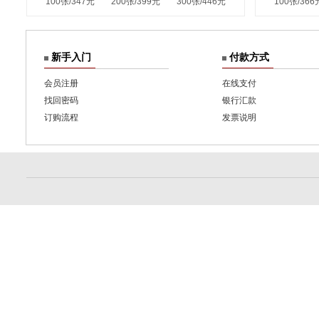
100张/347元
200张/399元
300张/446元
100张/366
新手入门
付款方式
会员注册
在线支付
找回密码
银行汇款
订购流程
发票说明