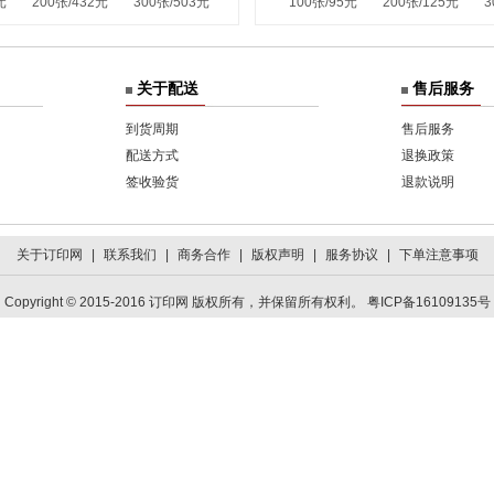
元
200张/432元
300张/503元
100张/95元
200张/125元
3
关于配送
售后服务
到货周期
售后服务
配送方式
退换政策
签收验货
退款说明
关于订印网
|
联系我们
|
商务合作
|
版权声明
|
服务协议
|
下单注意事项
Copyright © 2015-2016 订印网 版权所有，并保留所有权利。 粤ICP备16109135号