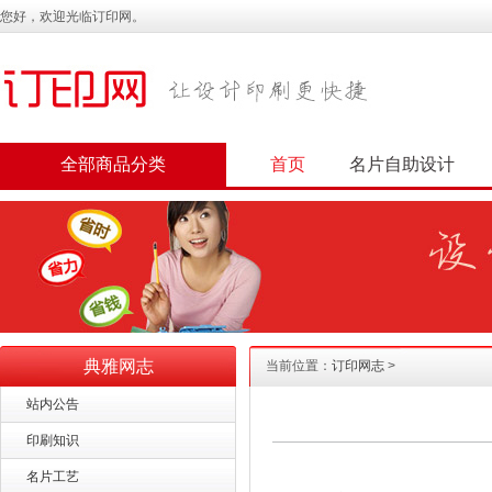
您好，欢迎光临订印网。
全部商品分类
首页
名片自助设计
典雅网志
当前位置：
订印网志
>
站内公告
印刷知识
名片工艺