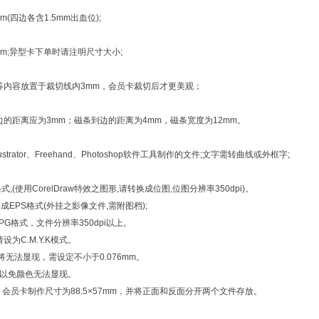
(四边各含1.5mm出血位);
m;异型卡下单时请注明尺寸大小;
容放置于裁切线内3mm，会员卡裁切后才更美观；
距离应为3mm；磁条到边的距离为4mm，磁条宽度为12mm。
ustrator、Freehand、Photoshop软件工具制作的文件;文字需转曲线或外框字;
式,(使用CorelDraw特效之图形,请转换成位图,位图分辨率350dpi)。
tor请存成EPS格式(外挂之影像文件,需附图档);
或JPG格式，文件分辨率350dpi以上。
为C.M.Y.K模式。
将无法显现，需设定不小于0.076mm。
，以免颜色无法显现。
文件，会员卡制作尺寸为88.5×57mm，并将正面和反面分开两个文件存放。