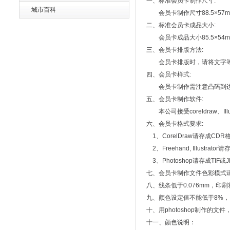
一、标准会员卡制作尺寸:
城市百科
会员卡制作尺寸88.5×57mm
二、标准会员卡成品大小:
会员卡成品大小85.5×54m
三、会员卡排版方法:
会员卡排版时，请将文字等内
四、会员卡样式:
会员卡制作需注意凸码到边的
五、会员卡制作软件:
本公司接受coreldraw、Ill
六、会员卡格式要求:
1、CorelDraw请存成CDR格
2、Freehand, Illustra
3、Photoshop请存成TIF
七、会员卡制作文件色彩模式请设
八、线条低于0.076mm，印刷
九、颜色设定值不能低于8%
十、用photoshop制作的
十一、颜色说明：