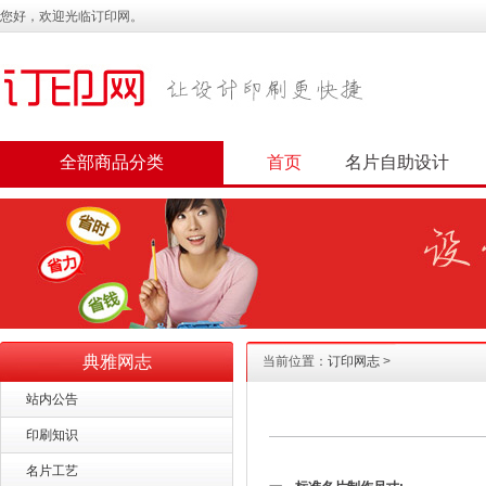
您好，欢迎光临订印网。
全部商品分类
首页
名片自助设计
典雅网志
当前位置：
订印网志
>
站内公告
印刷知识
名片工艺