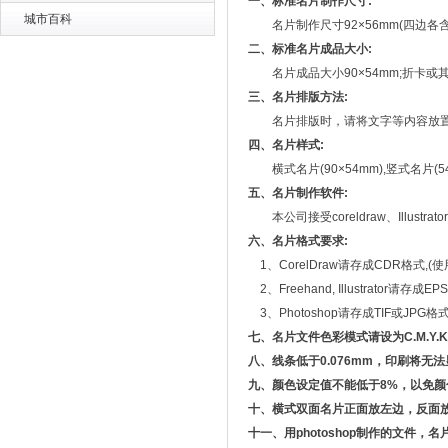
一、标准名片制作尺寸:
城市百科
名片制作尺寸92×56mm(四边各含1
二、标准名片成品大小:
名片成品大小90×54mm;折卡或其
三、名片排版方法:
名片排版时，请将文字等内容放置于
四、名片样式:
横式名片(90×54mm),竖式名片(54×
五、名片制作软件:
本公司接受coreldraw、Illustra
六、名片格式要求:
1、CorelDraw请存成CDR格式,(使
2、Freehand, Illustrator请
3、Photoshop请存成TIF或JPG
七、名片文件色彩模式请设为C.M.Y.
八、线条低于0.076mm，印刷将无法
九、颜色设定值不能低于8%，以免颜
十、横式双面名片正面放左边，反面放右
十一、用photoshop制作的文件，