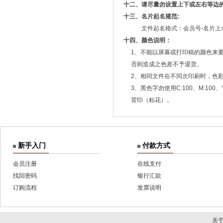
十二、请尽量勿设置上下或左右等边
十三、名片起名规范:
文件起名格式：会员号-名片上名称-数
十四、颜色说明：
1、不能以屏幕或打印稿的颜色来要
否则造成之色差不予退货。
2、相同文件在不同次印刷时，色彩
3、黑色字勿使用C:100、M:100
背印（粘花）。
新手入门
付款方式
会员注册
在线支付
找回密码
银行汇款
订购流程
发票说明
关